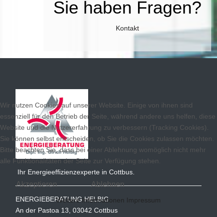
Sie haben Fragen?
Kontakt
Wir nutzen Cookies auf unserer Website. Einige von ihnen sind
essenziell für den Betrieb der Seite, während andere uns helfen, diese
Website und die Nutzererfahrung zu verbessern (Tracking Cookies).
Sie können selbst entscheiden, ob Sie die Cookies zulassen möchten.
Bitte beachten Sie, dass bei einer Ablehnung womöglich nicht mehr
alle Funktionalitäten der Seite zur Verfügung stehen.
Ihr Energieeffizienzexperte in Cottbus.
Akzeptieren
Ablehnen
ENERGIEBERATUNG HELBIG
Weitere Informationen
Impressum
An der Pastoa 13, 03042 Cottbus