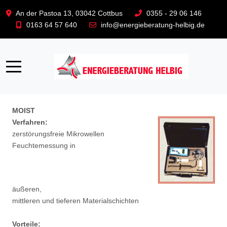
An der Pastoa 13, 03042 Cottbus
0355 - 29 06 146
0163 64 57 640
info@energieberatung-helbig.de
Kontakt
Impressum
Datenschutz
Partner
Mobile Menu Toggle
Baufeuchteuntersuchung
MOIST
Verfahren:
zerstörungsfreie Mikrowellen
Feuchtemessung in
äußeren,
mittleren und tieferen Materialschichten
Vorteile: