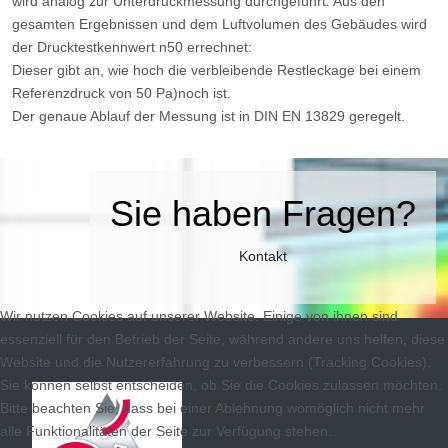
wird analog zur Unterdruckmessung durchgeführt. Aus den
gesamten Ergebnissen und dem Luftvolumen des Gebäudes wird
der Drucktestkennwert n50 errechnet:
Dieser gibt an, wie hoch die verbleibende Restleckage bei einem
Referenzdruck von 50 Pa)noch ist.
Der genaue Ablauf der Messung ist in DIN EN 13829 geregelt.
Sie haben Fragen?
Kontakt
Wir nutzen Cookies auf unserer Website. Einige von ihnen sind
essenziell für den Betrieb der Seite, während andere uns helfen, diese
Website und die Nutzererfahrung zu verbessern (Tracking Cookies).
Sie können selbst entscheiden, ob Sie die Cookies zulassen möchten.
Bitte beachten Sie, dass bei einer Ablehnung womöglich nicht mehr
alle Funktionalitäten der Seite zur Verfügung stehen.