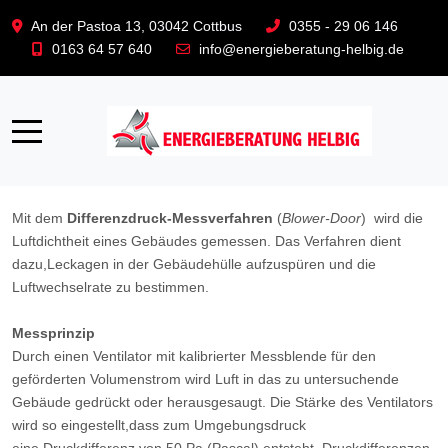
An der Pastoa 13, 03042 Cottbus
0355 - 29 06 146
0163 64 57 640
info@energieberatung-helbig.de
Kontakt
Impressum
Datenschutz
Partner
Mobile Menu Toggle
Blower-Door-Test
Mit dem
Differenzdruck-Messverfahren
(
Blower-Door
) wird die
Luftdichtheit eines Gebäudes gemessen. Das Verfahren dient
dazu,Leckagen in der Gebäudehülle aufzuspüren und die
Luftwechselrate zu bestimmen.
Messprinzip
Durch einen Ventilator mit kalibrierter Messblende für den
geförderten Volumenstrom wird Luft in das zu untersuchende
Gebäude gedrückt oder herausgesaugt. Die Stärke des Ventilators
wird so eingestellt,dass zum Umgebungsdruck