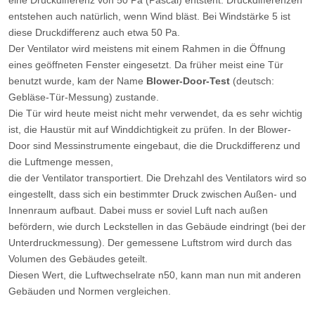
eine Druckdifferenz von 50 Pa (Pascal) entsteht. Druckdifferenzen
entstehen auch natürlich, wenn Wind bläst. Bei Windstärke 5 ist
diese Druckdifferenz auch etwa 50 Pa.
Der Ventilator wird meistens mit einem Rahmen in die Öffnung
eines geöffneten Fenster eingesetzt. Da früher meist eine Tür
benutzt wurde, kam der Name
Blower-Door-Test
(deutsch:
Gebläse-Tür-Messung) zustande.
Die Tür wird heute meist nicht mehr verwendet, da es sehr wichtig
ist, die Haustür mit auf Winddichtigkeit zu prüfen. In der Blower-
Door sind Messinstrumente eingebaut, die die Druckdifferenz und
die Luftmenge messen,
die der Ventilator transportiert. Die Drehzahl des Ventilators wird so
eingestellt, dass sich ein bestimmter Druck zwischen Außen- und
Innenraum aufbaut. Dabei muss er soviel Luft nach außen
befördern, wie durch Leckstellen in das Gebäude eindringt (bei der
Unterdruckmessung). Der gemessene Luftstrom wird durch das
Volumen des Gebäudes geteilt.
Diesen Wert, die Luftwechselrate n50, kann man nun mit anderen
Gebäuden und Normen vergleichen.